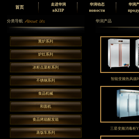
走进华润
华润动态
华润
首页
вКПР
новости
прод
分类导航
华润产品
熏炉系列
炉灶系列
冰柜点菜柜系列
智能变频热风循
不锈钢系列
食品机械
和面机
食品烤箱醒发箱
三星变频消毒柜YT
蒸饭车系列