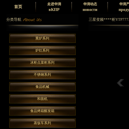
走进华润
华润动态
华润
首页
вКПР
новости
прод
分类导航
三星变频****柜YTP777A
熏炉系列
炉灶系列
冰柜点菜柜系列
不锈钢系列
食品机械
和面机
食品烤箱醒发箱
蒸饭车系列