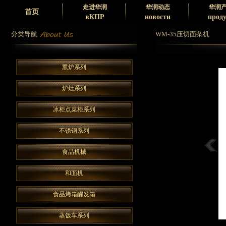
走进华润
华润动态
华润
首页
вКПР
новости
прод
分类导航
WM-35压切面条机
熏炉系列
炉灶系列
冰柜点菜柜系列
不锈钢系列
食品机械
和面机
食品烤箱醒发箱
蒸饭车系列