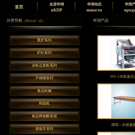
走进华润
华润动态
华润
首页
вКПР
новости
прод
分类导航
华润产品
熏炉系列
炉灶系列
冰柜点菜柜系列
WG-130高速
不锈钢系列
食品机械
和面机
食品烤箱醒发箱
调理—木面案
蒸饭车系列